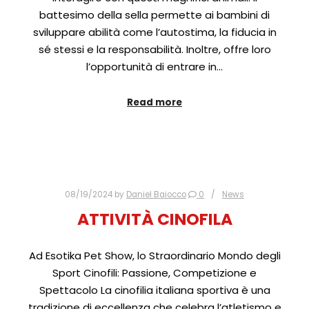
battesimo della sella permette ai bambini di
sviluppare abilità come l’autostima, la fiducia in
sé stessi e la responsabilità. Inoltre, offre loro
l’opportunità di entrare in…
Read more
08/19/2024
by
Daniel Baiocco
0
News
ATTIVITÀ CINOFILA
Ad Esotika Pet Show, lo Straordinario Mondo degli
Sport Cinofili: Passione, Competizione e
Spettacolo La cinofilia italiana sportiva è una
tradizione di eccellenza che celebra l’atletismo e