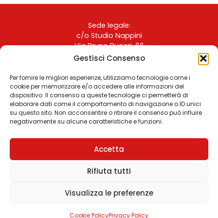
Sede legale:
c/o Studio Nappini
Via Bruno Buozzi, 66
06061 Castiglione del Lago (PG)
Gestisci Consenso
Per fornire le migliori esperienze, utilizziamo tecnologie come i
cookie per memorizzare e/o accedere alle informazioni del
© Copyright 2025 ASD PETS ITALY
dispositivo. Il consenso a queste tecnologie ci permetterà di
P.IVA e C.F. 03427460542
elaborare dati come il comportamento di navigazione o ID unici
su questo sito. Non acconsentire o ritirare il consenso può influire
negativamente su alcune caratteristiche e funzioni.
Accetta
Contattaci
Regolamento Fiere 2025/26
Rifiuta tutti
Privacy Policy
Cookie Policy
Visualizza le preferenze
Powered by:
maxxdesign web agency
Cookie Policy
Privacy Policy