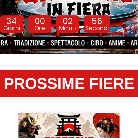
34
00
02
55
Giorni
Ore
Minuti
Secondi
PROSSIME FIERE